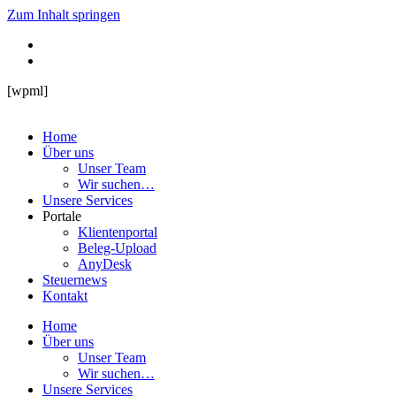
Zum Inhalt springen
[wpml]
Home
Über uns
Unser Team
Wir suchen…
Unsere Services
Portale
Klientenportal
Beleg-Upload
AnyDesk
Steuernews
Kontakt
Home
Über uns
Unser Team
Wir suchen…
Unsere Services